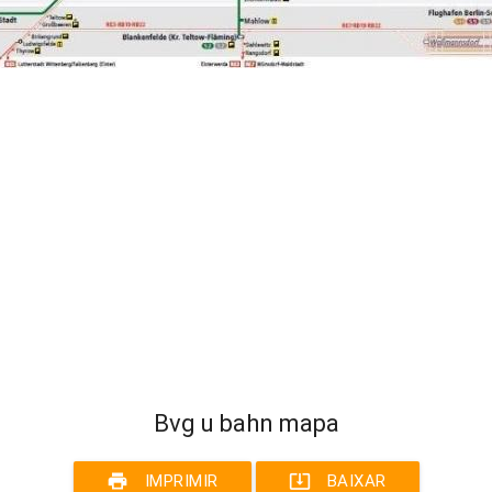
Bvg u bahn mapa
print
system_update_alt
IMPRIMIR
BAIXAR